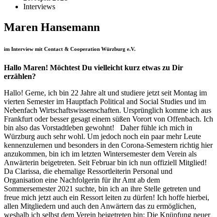
Interviews
Maren Hansemann
im Interview mit Contact & Cooperation Würzburg e.V.
Hallo Maren! Möchtest Du vielleicht kurz etwas zu Dir
erzählen?
Hallo! Gerne, ich bin 22 Jahre alt und studiere jetzt seit Montag im
vierten Semester im Hauptfach Political and Social Studies und im
Nebenfach Wirtschaftswissenschaften. Ursprünglich komme ich aus
Frankfurt oder besser gesagt einem süßen Vorort von Offenbach. Ich
bin also das Vorstadtleben gewohnt! Daher fühle ich mich in
Würzburg auch sehr wohl. Um jedoch noch ein paar mehr Leute
kennenzulernen und besonders in den Corona-Semestern richtig hier
anzukommen, bin ich im letzten Wintersemester dem Verein als
Anwärterin beigetreten. Seit Februar bin ich nun offiziell Mitglied!
Da Clarissa, die ehemalige Ressortleiterin Personal und
Organisation eine Nachfolgerin für ihr Amt ab dem
Sommersemester 2021 suchte, bin ich an ihre Stelle getreten und
freue mich jetzt auch ein Ressort leiten zu dürfen! Ich hoffe hierbei,
allen Mitgliedern und auch den Anwärtern das zu ermöglichen,
weshalb ich selbst dem Verein beigetreten bin: Die Knüpfung neuer